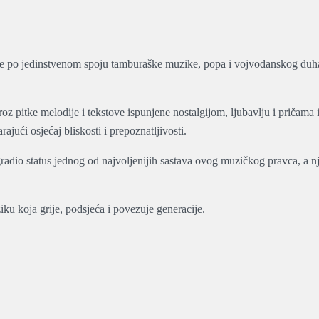
je po jedinstvenom spoju tamburaške muzike, popa i vojvođanskog duha
oz pitke melodije i tekstove ispunjene nostalgijom, ljubavlju i pričam
ajući osjećaj bliskosti i prepoznatljivosti.
gradio status jednog od najvoljenijih sastava ovog muzičkog pravca, a n
u koja grije, podsjeća i povezuje generacije.